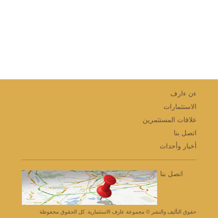
ءن ءارف
الاستثمارات
علاقات المستثمرين
اتصل بنا
أخبار وأحداث
اتصل بنا
حقوق التأليف والنشر © مجموعة عارف الاستثمارية. كل الحقوق محفوظة