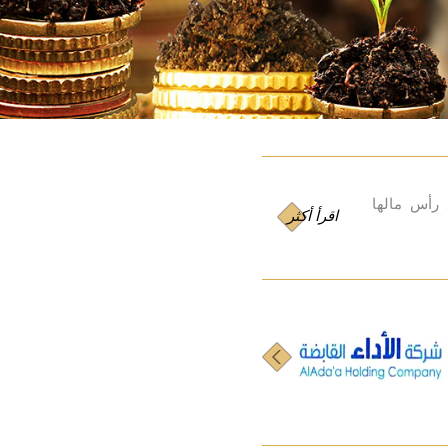
ة كويتية مقفلة تم تأسيسها عام 1975، وقد بلغ رأس مالها
اقرأ أكثر